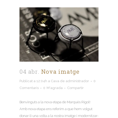
04 abr.
Nova imatge
Publicat a 12:04h
a
Cava
de
administrador
0
Comentaris
0
M'agrada
Compartir
Benvinguts a la nova etapa de Marquès Rigol!
Amb nova etapa ens referim a que hem volgut
donar-li una volta a la nostra imatge i modernitzar-