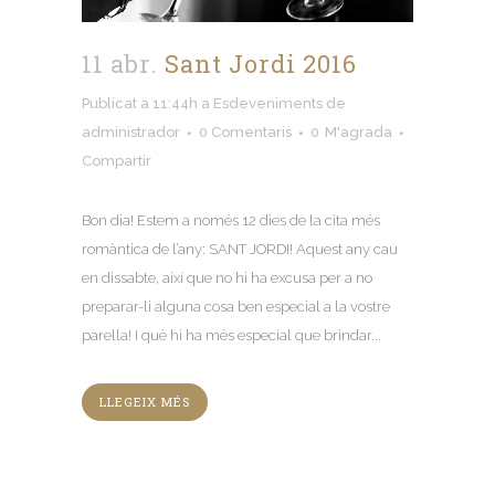
11 abr.
Sant Jordi 2016
Publicat a 11:44h
a
Esdeveniments
de
administrador
0 Comentaris
0
M'agrada
Compartir
Bon dia! Estem a només 12 dies de la cita més
romàntica de l’any: SANT JORDI! Aquest any cau
en dissabte, així que no hi ha excusa per a no
preparar-li alguna cosa ben especial a la vostre
parella! I què hi ha més especial que brindar...
LLEGEIX MÉS