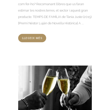
com fer-ho? Recomanant llibres que us faran
estimar les nostres terres, el sector i aquest gran
producte. TEMPS DE FAMÍLIA de Tània Juste (2015)
[Premi Nèstor Luján de Novel·la Històrica] A ...
LLEGEIX MÉS