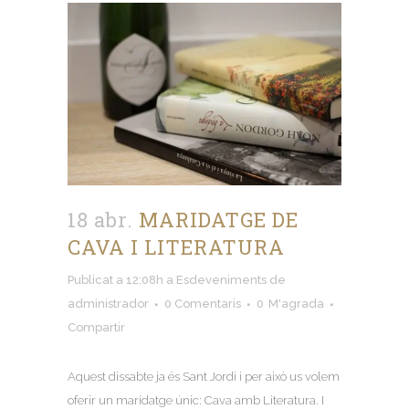
18 abr.
MARIDATGE DE
CAVA I LITERATURA
Publicat a 12:08h
a
Esdeveniments
de
administrador
0 Comentaris
0
M'agrada
Compartir
Aquest dissabte ja és Sant Jordi i per això us volem
oferir un maridatge únic: Cava amb Literatura. I