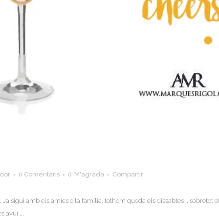
ador
0 Comentaris
0
M'agrada
Compartir
. Ja sigui amb els amics o la família, tothom queda els dissabtes i, sobretot
avui ...