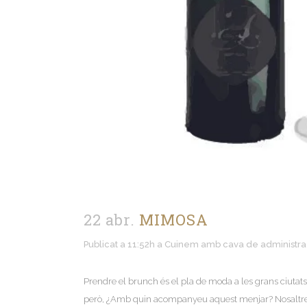
22 abr.
MIMOSA
Publicat a 11:52h
a
Cuinem amb cava
de
administr
Prendre el brunch és el pla de moda a les grans ciutats
però, ¿Amb quin acompanyeu aquest menjar? Nosaltres 