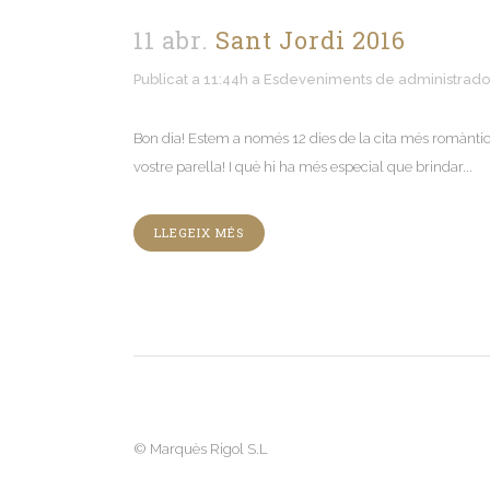
11 abr.
Sant Jordi 2016
Publicat a 11:44h
a
Esdeveniments
de
administrado
Bon dia! Estem a només 12 dies de la cita més romàntica
vostre parella! I què hi ha més especial que brindar...
LLEGEIX MÉS
©
Marquès Rigol S.L