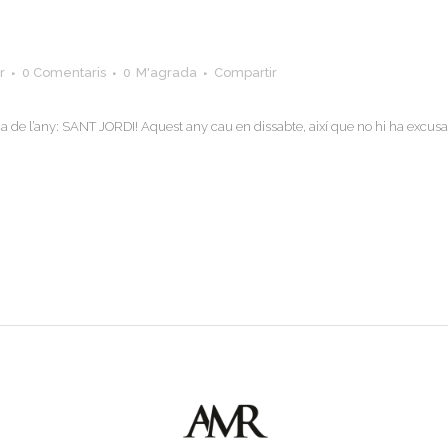
r
0 Comentaris
0
M'agrada
Compartir
 de l’any: SANT JORDI! Aquest any cau en dissabte, així que no hi ha excusa 