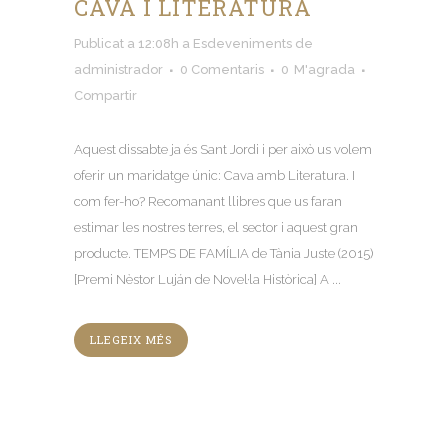
CAVA I LITERATURA
Publicat a 12:08h
a
Esdeveniments
de
administrador
0 Comentaris
0
M'agrada
Compartir
Aquest dissabte ja és Sant Jordi i per això us volem
oferir un maridatge únic: Cava amb Literatura. I
com fer-ho? Recomanant llibres que us faran
estimar les nostres terres, el sector i aquest gran
producte. TEMPS DE FAMÍLIA de Tània Juste (2015)
[Premi Nèstor Luján de Novel·la Històrica] A ...
LLEGEIX MÉS