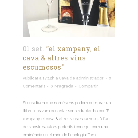
01 set.
“el xampany, el
cava & altres vins
escumosos”
Publicat a 17:12h
a
Cava
de
administrador
0
Comentaris
0
M'agrada
Compartir
Si ens diuen que només ens podem comprar un
llibre, ens vam decantar sense dubtar-ho per "El
xampany, el cava & altres vins escumosos "d'un
dels nostres autors preferits i conegut com una
eminència en el món de l'enologia: Tom