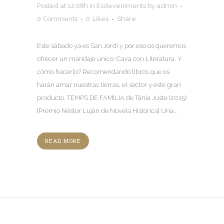
Posted at 12:08h
in
Esdeveniments
by
admin
0 Comments
0
Likes
Share
Este sábado ya es San Jordi y por eso os queremos
ofrecer un maridaje único: Cava con Literatura. Y
cómo hacerlo? Recomendando libros que os
harán amar nuestras tierras, el sector y este gran
producto. TEMPS DE FAMÍLIA de Tània Juste (2015)
[Premio Néstor Luján de Novela Histórica] Una...
READ MORE