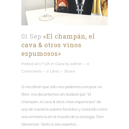
01 Sep
«El champán, el
cava & otros vinos
espumosos»
Posted at 17:12h
in
Cava
by
admin
0
Comments
0
Likes
Share
Si nos dicen que sólo nos podemos comprar un
libro, nos decantamos sin dudarlo por “El
champán, el cava & otros vinos espumosos” de
uno de nuestros autores favoritos y conocido como
una eminencia en el mundo de la enología: Tom
Stevenson. Tanto si sois expertos...