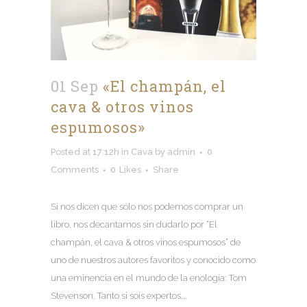
01 Sep
«El champán, el
cava & otros vinos
espumosos»
Posted at 17:12h
in
Cava
by
admin
0
Comments
0
Likes
Share
Si nos dicen que sólo nos podemos comprar un
libro, nos decantamos sin dudarlo por “El
champán, el cava & otros vinos espumosos” de
uno de nuestros autores favoritos y conocido como
una eminencia en el mundo de la enología: Tom
Stevenson. Tanto si sois expertos...