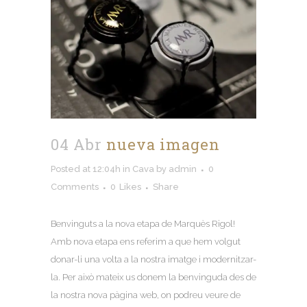
04 Abr
nueva imagen
Posted at 12:04h
in
Cava
by
admin
0
Comments
0
Likes
Share
Benvinguts a la nova etapa de Marquès Rigol!
Amb nova etapa ens referim a que hem volgut
donar-li una volta a la nostra imatge i modernitzar-
la. Per això mateix us donem la benvinguda des de
la nostra nova pàgina web, on podreu veure de