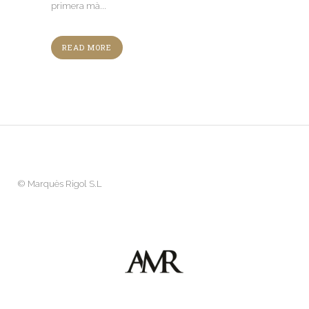
primera mà...
READ MORE
©
Marquès Rigol S.L