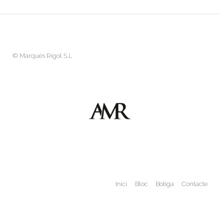
©
Marquès Rigol S.L
Inici
Bloc
Botiga
Contacte