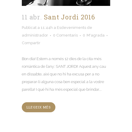
11 abr.
Sant Jordi 2016
Publicat a 11:44h
a
Esdeveniments
de
administrador
0 Comentaris
0
M'agrada
Compartir
Bon dia! Estem a només 12 dies de la cita més
romàntica de l’any: SANT JORDI! Aquest any cau
en dissabte, així que no hi ha excusa per a no
preparar-li alguna cosa ben especial a la vostre
parella! I què hi ha més especial que brindar...
LLEGEIX MÉS