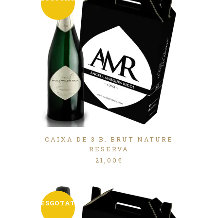
CAIXA DE 3 B. BRUT NATURE
RESERVA
21,00
€
ESGOTAT