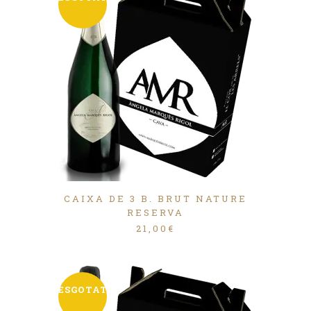
CAIXA DE 3 B. BRUT NATURE
RESERVA
21,00
€
ESGOTAT