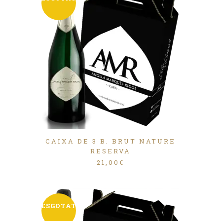
CAIXA DE 3 B. BRUT NATURE
RESERVA
21,00
€
ESGOTAT