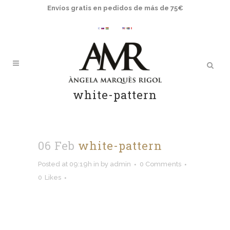
Envíos gratis en pedidos de más de 75€
white-pattern
06 Feb
white-pattern
Posted at 09:19h
in
by
admin
0 Comments
0
Likes