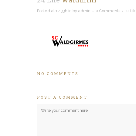
Posted at 12:33h
in
by
admin
0 Comments
0
Li
NO COMMENTS
POST A COMMENT