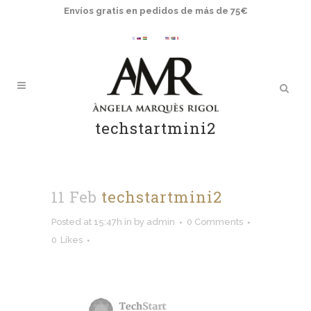
Envíos gratis en pedidos de más de 75€
techstartmini2
11 Feb
techstartmini2
Posted at 15:47h
in
by
admin
0 Comments
0
Likes