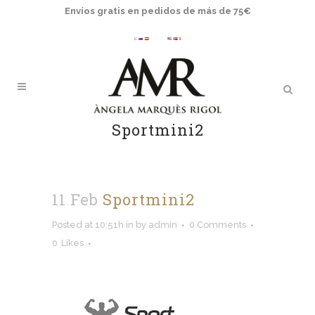
Envíos gratis en pedidos de más de 75€
Sportmini2
11 Feb
Sportmini2
Posted at 10:51h
in
by
admin
0 Comments
0
Likes