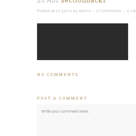
Posted at 10:51h
in
by
admin
0 Comments
0
Li
NO COMMENTS
POST A COMMENT