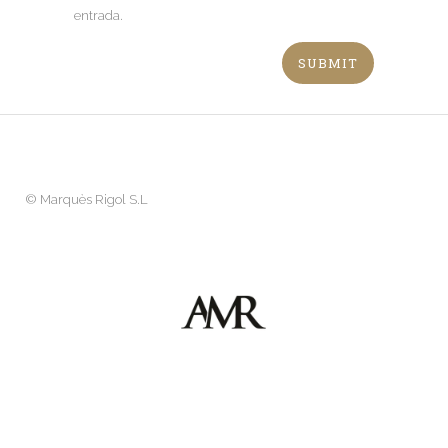
entrada.
©
Marquès Rigol S.L