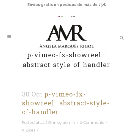
Envíos gratis en pedidos de más de 75€
p-vimeo-fx-showreel–
abstract-style-of-handler
30 Oct
p-vimeo-fx-
showreel–abstract-style-
of-handler
Posted at 14:28h
in
by
admin
0 Comments
0
Likes