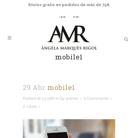
Envíos gratis en pedidos de más de 75€
mobile1
29 Abr
mobile1
Posted at 15:06h
in
by
admin
0 Comments
0
Likes