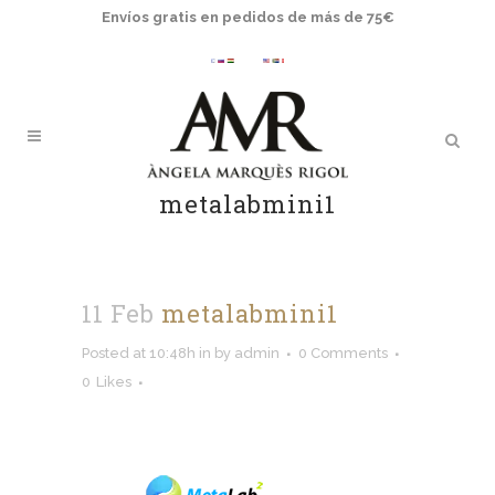
Envíos gratis en pedidos de más de 75€
metalabmini1
11 Feb
metalabmini1
Posted at 10:48h
in
by
admin
0 Comments
0
Likes