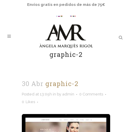
Envíos gratis en pedidos de más de 75€
graphic-2
30 Abr
graphic-2
Posted at 13:05h
in
by
admin
0 Comments
0
Likes