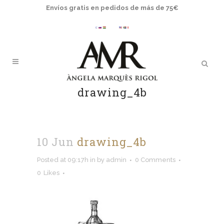
Envíos gratis en pedidos de más de 75€
drawing_4b
10 Jun
drawing_4b
Posted at 09:17h
in
by
admin
0 Comments
0
Likes