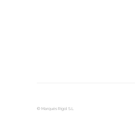
©
Marquès Rigol S.L