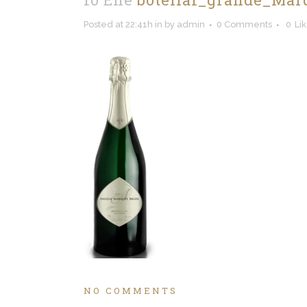
Posted at 22:41h
in
by
admin
0 Comments
0
Li
NO COMMENTS