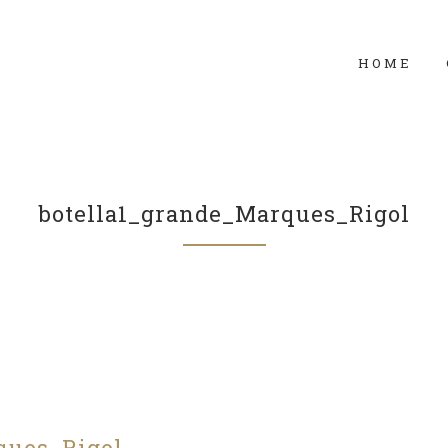
HOME
botella1_grande_Marques_Rigol
ques_Rigol