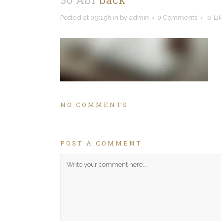
Posted at 09:15h
in
by
admin
0 Comments
0
Li
NO COMMENTS
POST A COMMENT