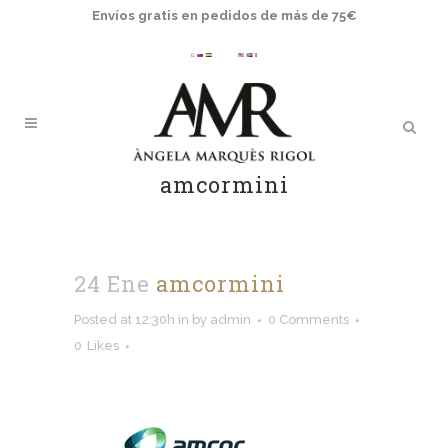
Envíos gratis en pedidos de más de 75€
amcormini
24 Ene
amcormini
Posted at 12:30h
in
by
admin
0 Comments
0
Likes