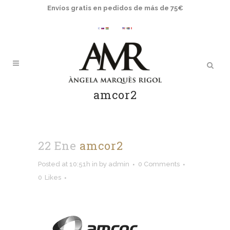
Envíos gratis en pedidos de más de 75€
amcor2
22 Ene
amcor2
Posted at 10:51h
in
by
admin
0 Comments
0
Likes